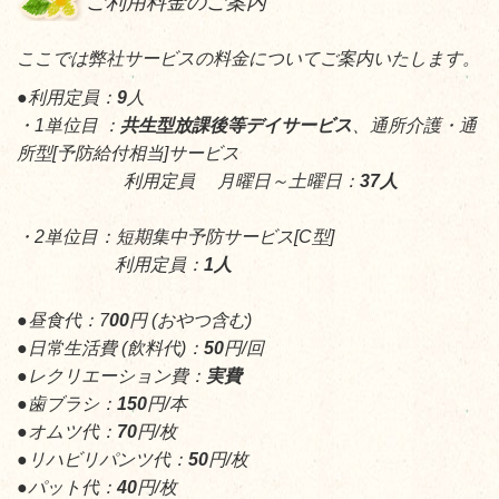
ご利用料金のご案内
ここでは弊社サービスの料金についてご案内いたします。
●利用定員：
9
人
・1単位目 ：
共生型放課後等デイサービス
、通所介護・通
所型[予防給付相当]サービス
利用定員 月曜日～土曜日：
37人
・2単位目：短期集中予防サービス[C型]
利用定員：
1人
●昼食代：7
00
円 (おやつ含む)
●日常生活費 (飲料代)：
50
円/回
●レクリエーション費：
実費
●歯ブラシ：
150
円/本
●オムツ代：
70
円/枚
●リハビリパンツ代：
50
円/枚
●パット代：
40
円/枚